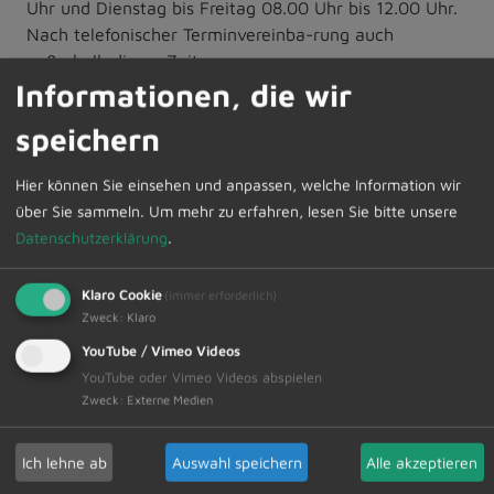
Uhr und Dienstag bis Freitag 08.00 Uhr bis 12.00 Uhr.
Nach telefonischer Terminvereinba-rung auch
außerhalb dieser Zeiten.
Informationen, die wir
Parallel mit der Veröffentlichung findet die Beteiligung
speichern
der Behörden und sonstiger Träger öffentli-cher
Belange gemäß § 4 Abs. 1 BauGB aufgrund von § 4a
Hier können Sie einsehen und anpassen, welche Information wir
Abs. 2 BauGB statt.
über Sie sammeln.
Um mehr zu erfahren, lesen Sie bitte unsere
Datenschutzerklärung
.
Stellungnahmen können während der Dauer der
Veröffentlichungsfrist abgegeben werden. Stel-
Klaro Cookie
(immer erforderlich)
lungnahmen sollen elektronisch übermittelt werden
Zweck
:
Klaro
(v.hanzel@bau-plan21.de oder
guenther.stauffer@dietmannsried.de), können bei
YouTube / Vimeo Videos
Bedarf aber auch auf anderem Weg abgegeben
YouTube oder Vimeo Videos abspielen
Zweck
:
Externe Medien
werden. Stellungnahmen, die nicht rechtzeitig
abgegeben worden sind, können gem. § 3 Abs. 2
BauGB bzw. § 4a Abs. 5 BauGB bei der
Ich lehne ab
Auswahl speichern
Alle akzeptieren
Beschlussfassung über den Bauleitplan