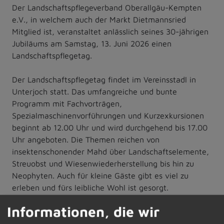
Der Landschaftspflegeverband Oberallgäu-Kempten
e.V., in welchem auch der Markt Dietmannsried
Mitglied ist, veranstaltet anlässlich seines 30-jährigen
Jubiläums am Samstag, 13. Juni 2026 einen
Landschaftspflegetag.
Der Landschaftspflegetag findet im Vereinsstadl in
Unterjoch statt. Das umfangreiche und bunte
Programm mit Fachvorträgen,
Spezialmaschinenvorführungen und Kurzexkursionen
beginnt ab 12.00 Uhr und wird durchgehend bis 17.00
Uhr angeboten. Die Themen reichen von
insektenschonender Mahd über Landschaftselemente,
Streuobst und Wiesenwiederherstellung bis hin zu
Neophyten. Auch für kleine Gäste gibt es viel zu
erleben und fürs leibliche Wohl ist gesorgt.
Informationen, die wir
Der Landschaftspflegetag findet bei jedem Wetter
statt. Die Bürgerinnen und Bürger sind zu diesem