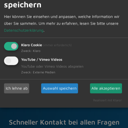
speichern
umfangreichen Programm herzlich eingeladen. Da an
diesem Tag der Jochpass gesperrt ist, muss die
Hier können Sie einsehen und anpassen, welche Information wir
Anreise zum Vereinsstadl über Wertach erfolgen.
über Sie sammeln.
Um mehr zu erfahren, lesen Sie bitte unsere
Weitere Informationen sowie das detaillierte
Datenschutzerklärung
.
Programm finden Sie unter
www.landschaftspflege-
allgaeu.de/aktuelles
.
Klaro Cookie
(immer erforderlich)
Zweck
:
Klaro
Zur Übersicht
YouTube / Vimeo Videos
YouTube oder Vimeo Videos abspielen
Zweck
:
Externe Medien
12.06.2026
Amtliche Bekanntmachungen
Ich lehne ab
Auswahl speichern
Alle akzeptieren
Realisiert mit Klaro!
Schneller Kontakt bei allen Fragen