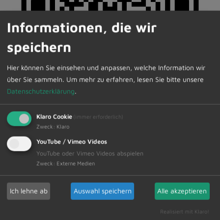
Informationen, die wir
speichern
Hier können Sie einsehen und anpassen, welche Information wir
über Sie sammeln.
Um mehr zu erfahren, lesen Sie bitte unsere
Datenschutzerklärung
.
Klaro Cookie
(immer erforderlich)
Zweck
:
Klaro
YouTube / Vimeo Videos
YouTube oder Vimeo Videos abspielen
Zweck
:
Externe Medien
Hauptstart: 9:30 Uhr
Ich lehne ab
Auswahl speichern
Alle akzeptieren
Die Anmeldung ist online möglich unter folgendem
Realisiert mit Klaro!
Link: