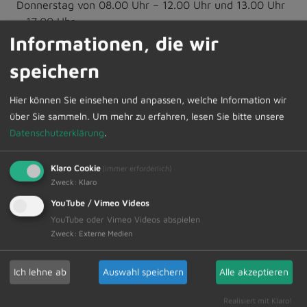
Donnerstag von 08.00 Uhr – 12.00 Uhr und 13.00 Uhr
– 17.00 Uhr
Freitag von 08.00 Uhr – 12.00 Uhr
Informationen, die wir
Eine vorherige Terminvereinbarung ist erforderlich.
speichern
Die Terminvereinbarung können Sie unter folgender
Service-Nummer vornehmen: 0800-1000 48021.
Hier können Sie einsehen und anpassen, welche Information wir
über Sie sammeln.
Um mehr zu erfahren, lesen Sie bitte unsere
Sollten Sie weitere Fragen haben, stehen Ihnen auch
Datenschutzerklärung
.
die Mitarbeiterinnen und Mitarbeiter im Rathaus
Dietmannsried zur Verfügung. Ein Verzeichnis der
Klaro Cookie
Beratungsstellen finden Sie ebenso im Internet unter
(immer erforderlich)
Zweck
:
Klaro
www.deutsche-rentenversicherung.de/DRV/DE/Home
YouTube / Vimeo Videos
YouTube oder Vimeo Videos abspielen
Zweck
:
Externe Medien
Zur Übersicht
Ich lehne ab
Auswahl speichern
Alle akzeptieren
19.06.2026
Amtliche Bekanntmachungen
Realisiert mit Klaro!