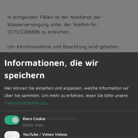
In dringenden Fällen ist der Notdienst der
Wasserversorgung unter der Telefon-Nr.:
0170/2286686 zu erreichen.
Um Kenntnisnahme und Beachtung wird gebeten.
Informationen, die wir
Zur Übersicht
speichern
19.12.2025
Amtliche Bekanntmachungen
Hier können Sie einsehen und anpassen, welche Information wir
über Sie sammeln.
Um mehr zu erfahren, lesen Sie bitte unsere
Datenschutzerklärung
.
Klaro Cookie
(immer erforderlich)
Zweck
:
Klaro
Schneller Kontakt bei allen Fragen
YouTube / Vimeo Videos