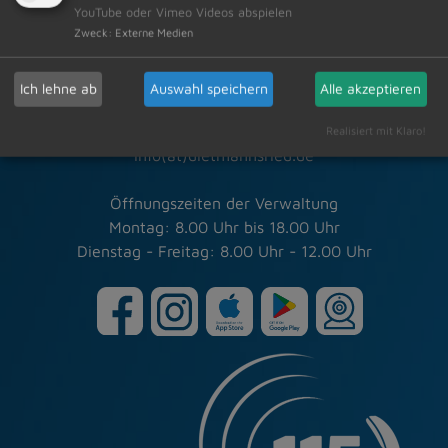
YouTube oder Vimeo Videos abspielen
Zweck
:
Externe Medien
Markt Dietmannsried
Rathausplatz 3
87463 Dietmannsried
Ich lehne ab
Auswahl speichern
Alle akzeptieren
Tel.: 08374/5820-0
Fax: 08374/5820-30
Realisiert mit Klaro!
info(at)dietmannsried.de
Öffnungszeiten der Verwaltung
Montag: 8.00 Uhr bis 18.00 Uhr
Dienstag - Freitag: 8.00 Uhr - 12.00 Uhr