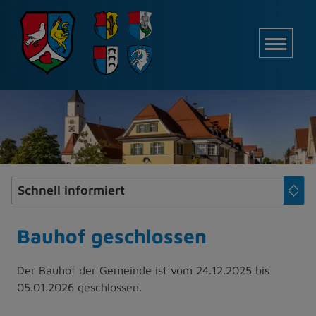
Z
u
M
m
I
n
h
a
l
t
e
s
p
r
i
Bauhof geschlossen
n
g
Der Bauhof der Gemeinde ist vom 24.12.2025 bis
e
05.01.2026 geschlossen.
n