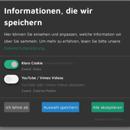
6.
Erweiterung Grund- und Mittelschule
Informationen, die wir
Aktueller Sachstand der Ausschreibungen
speichern
Beratung und Beschlussfassung
7.
Bericht der Schulleitung
Hier können Sie einsehen und anpassen, welche Information wir
8.
Mitteilungen
über Sie sammeln.
Um mehr zu erfahren, lesen Sie bitte unsere
Datenschutzerklärung
.
9.
Wünsche und Anträge
Klaro Cookie
(immer erforderlich)
Zweck
:
Klaro
YouTube / Vimeo Videos
YouTube oder Vimeo Videos abspielen
Zur Übersicht
Zweck
:
Externe Medien
03.07.2026
Ich lehne ab
Auswahl speichern
Alle akzeptieren
Amtliche Bekanntmachungen Veranstaltungstermine
Realisiert mit Klaro!