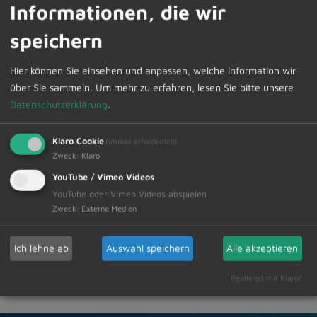
Informationen, die wir
Die interessierte Bevölkerung ist hierzu herzlich
eingeladen. Anschließend findet eine nichtöffentliche
speichern
Sitzung statt.
Hier können Sie einsehen und anpassen, welche Information wir
Den Sitzungsvortrag bzw. die Sitzungspräsentation
über Sie sammeln.
Um mehr zu erfahren, lesen Sie bitte unsere
werden wir nach der Sitzung online im Internetauftritt
Datenschutzerklärung
.
der Gemeinde zur Verfügung stellen.
Klaro Cookie
(immer erforderlich)
Zweck
:
Klaro
YouTube / Vimeo Videos
Zur Übersicht
YouTube oder Vimeo Videos abspielen
Zweck
:
Externe Medien
11.07.2025
Amtliche Bekanntmachungen Veranstaltungstermine
Ich lehne ab
Auswahl speichern
Alle akzeptieren
Realisiert mit Klaro!