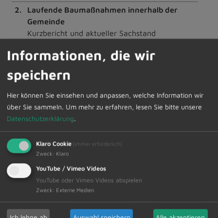
2.
Laufende Baumaßnahmen innerhalb der
Gemeinde
Kurzbericht und aktueller Sachstand
3.
Mitteilungen
Informationen, die wir
4.
Wünsche und Anträge
speichern
Hier können Sie einsehen und anpassen, welche Information wir
Die interessierte Bevölkerung ist hierzu herzlich
über Sie sammeln.
Um mehr zu erfahren, lesen Sie bitte unsere
eingeladen. Anschließend findet eine nichtöffentliche
Datenschutzerklärung
.
Sitzung statt.
Klaro Cookie
(immer erforderlich)
Den Sitzungsvortrag bzw. die Sitzungspräsentation
Zweck
:
Klaro
werden wir nach der Sitzung online im Internetauftritt
der Gemeinde zur Verfügung stellen.
YouTube / Vimeo Videos
YouTube oder Vimeo Videos abspielen
Zweck
:
Externe Medien
Ich lehne ab
Auswahl speichern
Alle akzeptieren