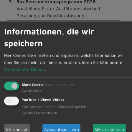
3.
Straßensanierungsprogramm 2026
Vorstellung Erster Ausführungsabschnitt
Beratung und Beschlussfassung
4.
Mitteilungen
Informationen, die wir
5.
Wünsche und Anträge
speichern
Die interessierte Bevölkerung ist hierzu herzlich
Hier können Sie einsehen und anpassen, welche Information wir
eingeladen. Anschließend findet eine nichtöffentliche
über Sie sammeln.
Um mehr zu erfahren, lesen Sie bitte unsere
Sitzung statt.
Datenschutzerklärung
.
Den Sitzungsvortrag bzw. die Sitzungspräsentation
Klaro Cookie
(immer erforderlich)
werden wir nach der Sitzung online im Internetauftritt
Zweck
:
Klaro
der Gemeinde zur Verfügung stellen.
YouTube / Vimeo Videos
YouTube oder Vimeo Videos abspielen
Zweck
:
Externe Medien
Zur Übersicht
Ich lehne ab
Auswahl speichern
Alle akzeptieren