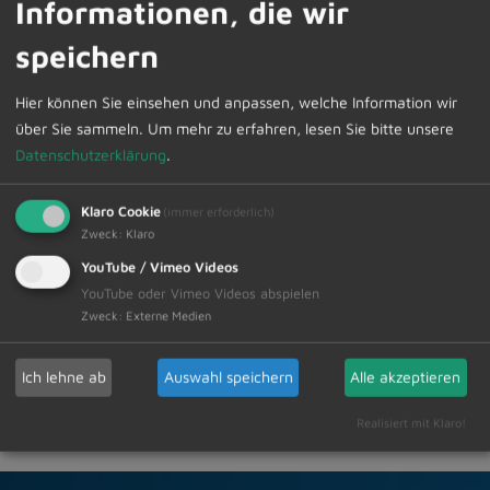
Informationen, die wir
Die vorab telefonische Terminvereinbarung oder die
speichern
Anforderung des Zugangscodes für die digitale
Sprechstunde können Sie im Sekretariat unter Telefon
Hier können Sie einsehen und anpassen, welche Information wir
08374/58200 vornehmen.
über Sie sammeln.
Um mehr zu erfahren, lesen Sie bitte unsere
Datenschutzerklärung
.
Klaro Cookie
(immer erforderlich)
Zweck
:
Klaro
YouTube / Vimeo Videos
Zur Übersicht
YouTube oder Vimeo Videos abspielen
Zweck
:
Externe Medien
05.06.2026
Amtliche Bekanntmachungen Veranstaltungstermine
Ich lehne ab
Auswahl speichern
Alle akzeptieren
Realisiert mit Klaro!