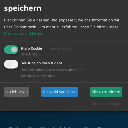
speichern
Die vorab telefonische Terminvereinbarung oder die
Anforderung des Zugangscodes für die digitale
Hier können Sie einsehen und anpassen, welche Information wir
Sprechstunde können Sie im Sekretariat unter Telefon
über Sie sammeln.
Um mehr zu erfahren, lesen Sie bitte unsere
08374/58200 vornehmen.
Datenschutzerklärung
.
Klaro Cookie
(immer erforderlich)
Zweck
:
Klaro
Zur Übersicht
YouTube / Vimeo Videos
YouTube oder Vimeo Videos abspielen
10.10.2025
Zweck
:
Externe Medien
Amtliche Bekanntmachungen Veranstaltungstermine
Ich lehne ab
Auswahl speichern
Alle akzeptieren
Realisiert mit Klaro!