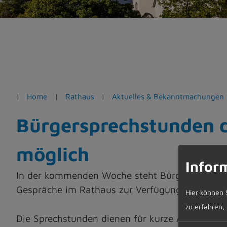
e
n
Home
Rathaus
Aktuelles & Bekanntmachungen
Bürgersprechstunden d
möglich
Infor
In der kommenden Woche steht Bürgermeister 
Gespräche im Rathaus zur Verfügung.
Hier können 
zu erfahren,
Die Sprechstunden dienen für kurze Anfragen od