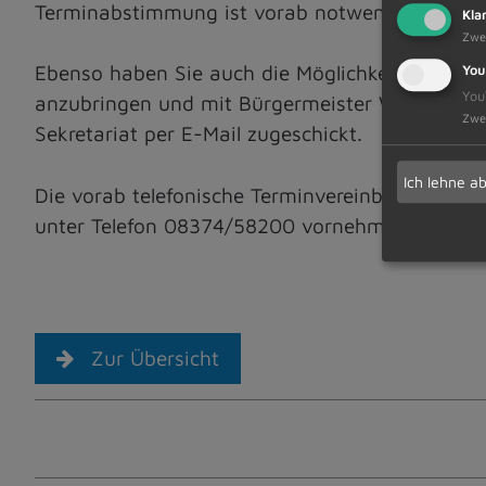
Terminabstimmung ist vorab notwendig.
Kla
Zwe
Ebenso haben Sie auch die Möglichkeit, virtue
You
You
anzubringen und mit Bürgermeister Werner End
Zwe
Sekretariat per E-Mail zugeschickt.
Ich lehne a
Die vorab telefonische Terminvereinbarung oder
unter Telefon 08374/58200 vornehmen.
Zur Übersicht