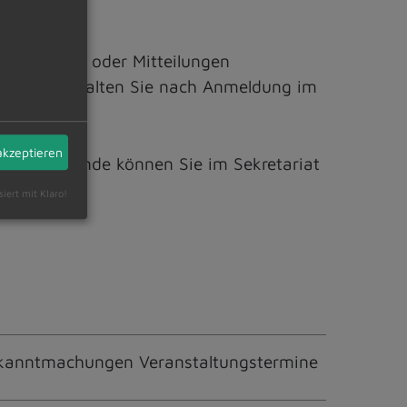
Anregungen oder Mitteilungen
ngslink erhalten Sie nach Anmeldung im
akzeptieren
e Sprechstunde können Sie im Sekretariat
siert mit Klaro!
kanntmachungen Veranstaltungstermine