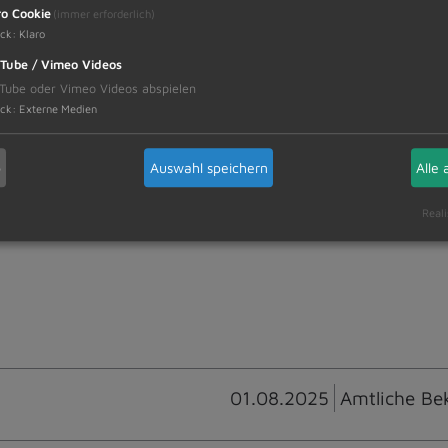
ro Cookie
(immer erforderlich)
ck
:
Klaro
ll im Rahmen der Bürgersprechstunden Ihre Fragen, 
Tube / Vimeo Videos
Tube oder Vimeo Videos abspielen
res in Kontakt zu treten. Den entsprechenden Zuga
ck
:
Externe Medien
b
Auswahl speichern
Alle 
 die Anforderung des Zugangscodes für die digital
Reali
01.08.2025
Amtliche Be