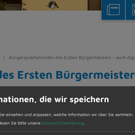
Bürgersprechstunden des Ersten Bürgermeisters – auch digi
es Ersten Bürgermeisters
mationen, die wir speichern
Werner Endres am Montag, 04. August 2025 von 16
Sie einsehen und anpassen, welche Information wir über Sie sammeln.
 lesen Sie bitte unsere
Datenschutzerklärung
.
er Mitteilungen und sind auf maximal 15 Minuten b