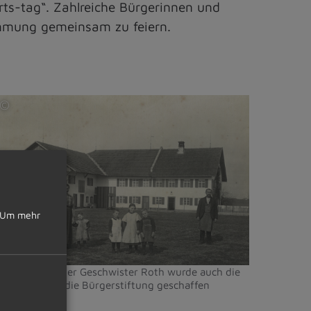
rts-tag“. Zahlreiche Bürgerinnen und
mmung gemeinsam zu feiern.
©
arkt
ietmannsried
Um mehr
it dem Erbe der Geschwister Roth wurde auch die
rundlage für die Bürgerstiftung geschaffen