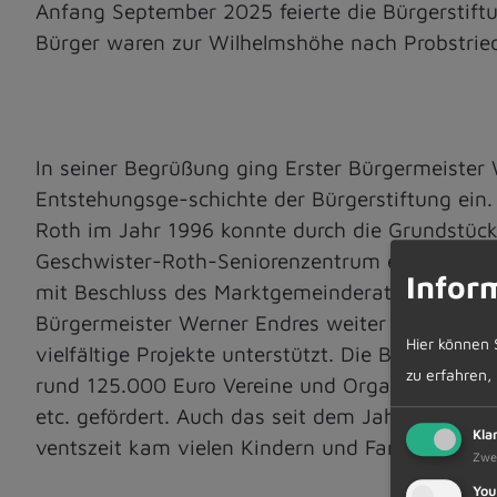
Anfang September 2025 feierte die Bürgerstiftu
Bürger waren zur Wilhelmshöhe nach Probstri
In seiner Begrüßung ging Erster Bürgermeister
Entstehungsge-schichte der Bürgerstiftung ein
Roth im Jahr 1996 konnte durch die Grundstüc
Geschwister-Roth-Seniorenzentrum errichtet w
Infor
mit Beschluss des Marktgemeinderates in die Bü
Bürgermeister Werner Endres weiter berichtete
Hier können 
vielfältige Projekte unterstützt. Die Bürgersti
zu erfahren,
rund 125.000 Euro Vereine und Organisationen,
etc. gefördert. Auch das seit dem Jahre 2020 
Kla
ventszeit kam vielen Kindern und Familien zug
Zwe
You