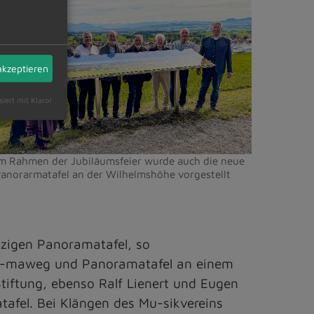
©
arkt
ietmannsried
akzeptieren
siert mit Klaro!
m Rahmen der Jubiläumsfeier wurde auch die neue
anorarmatafel an der Wilhelmshöhe vorgestellt
tzigen Panoramatafel, so
ora-maweg und Panoramatafel an einem
Stiftung, ebenso Ralf Lienert und Eugen
tafel. Bei Klängen des Mu-sikvereins