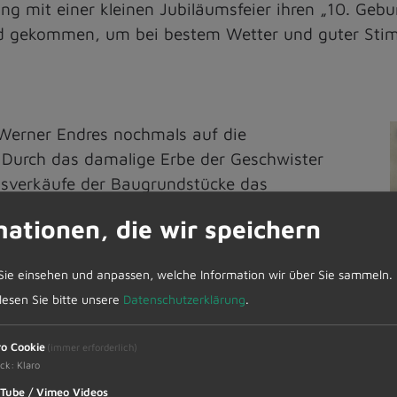
ng mit einer kleinen Jubiläumsfeier ihren „10. Gebu
ed gekommen, um bei bestem Wetter und guter Sti
 Werner Endres nochmals auf die
. Durch das damalige Erbe der Geschwister
M
ksverkäufe der Baugrundstücke das
D
erden. Das noch vorhandene Restkapital wurde
mationen, die wir speichern
r-gerstiftung eingebracht. Wie Erster
, wurden in den vergangenen zehn Jahren
Sie einsehen und anpassen, welche Information wir über Sie sammeln.
ftung Dietmannsried im Allgäu hat mit gesamt
 lesen Sie bitte unsere
Datenschutzerklärung
.
 Kirchen, Schulen und Bildungseinrich-tungen
durchgeführte Projekt „Wunschbaum“ in der Ad-
M
ro Cookie
(immer erforderlich)
ute.
G
ck
:
Klaro
Tube / Vimeo Videos