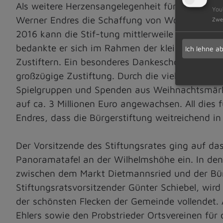
Als weitere Herzensangelegenheit für die Bürge
You
Werner Endres die Schaffung von Wohnraum. N
Zwe
2016 kann die Stif-tung mittlerweile auf 20 W
bedankte er sich im Rahmen der kleinen Festan
Ich lehne a
Zustiftern. Ein besonderes Dankeschön ging an
großzügige Zustiftung. Durch die vielfältigen U
Spielgruppen und Spenden aus Weihnachtsmärkt
auf ca. 3 Millionen Euro angewachsen. All dies 
Endres, dass die Bürgerstiftung weitreichend 
Der Vorsitzende des Stiftungsrates ging auf das
Panoramatafel an der Wilhelmshöhe ein. In den
zwischen dem Markt Dietmannsried und der Bür
Stiftungsratsvorsitzender Günter Schiebel, w
der schönsten Flecken der Gemeinde vollendet. 
Ehlers sowie den Probstrieder Ortsvereinen für