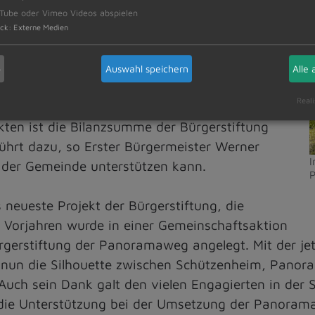
rstiftung bezeichnete Erster Bürgermeister
Tube oder Vimeo Videos abspielen
ach Bau der ersten Wohnanlage im Jahre
ck
:
Externe Medien
M
ohnungen im Eigentum blicken. Besonders
D
sprache bei den vielen Spendern und
b
Auswahl speichern
Alle 
 das Ehepaar Helga und Georg Seitz für die
Reali
nterstützungen der Firmen, Vereine,
en ist die Bilanzsumme der Bürgerstiftung
führt dazu, so Erster Bürgermeister Werner
I
in der Gemeinde unterstützen kann.
P
 neueste Projekt der Bürgerstiftung, die
 Vorjahren wurde in einer Gemeinschaftsaktion
gerstiftung der Panoramaweg angelegt. Mit der je
ird nun die Silhouette zwischen Schützenheim, Pan
Auch sein Dank galt den vielen Engagierten in der 
 die Unterstützung bei der Umsetzung der Panorama