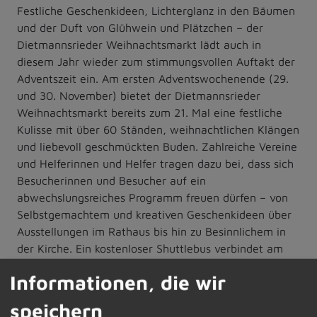
Festliche Geschenkideen, Lichterglanz in den Bäumen
und der Duft von Glühwein und Plätzchen – der
Dietmannsrieder Weihnachtsmarkt lädt auch in
diesem Jahr wieder zum stimmungsvollen Auftakt der
Adventszeit ein. Am ersten Adventswochenende (29.
und 30. November) bietet der Dietmannsrieder
Weihnachtsmarkt bereits zum 21. Mal eine festliche
Kulisse mit über 60 Ständen, weihnachtlichen Klängen
und liebevoll geschmückten Buden. Zahlreiche Vereine
und Helferinnen und Helfer tragen dazu bei, dass sich
Besucherinnen und Besucher auf ein
abwechslungsreiches Programm freuen dürfen – von
Selbstgemachtem und kreativen Geschenkideen über
Ausstellungen im Rathaus bis hin zu Besinnlichem in
der Kirche. Ein kostenloser Shuttlebus verbindet am
Sonntag den Weihnachtsmarkt in Dietmannsried mit
Informationen, die wir
dem Markt in Schrattenbach.
speichern
Weitere Informationen finden Sie unter