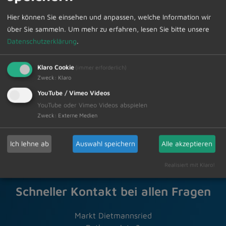
www.weihnachtsmarkt-dietmannsried.de
Hier können Sie einsehen und anpassen, welche Information wir
über Sie sammeln.
Um mehr zu erfahren, lesen Sie bitte unsere
Datenschutzerklärung
.
Zur Übersicht
Klaro Cookie
(immer erforderlich)
Zweck
:
Klaro
YouTube / Vimeo Videos
21.11.2025
YouTube oder Vimeo Videos abspielen
Amtliche Bekanntmachungen Veranstaltungstermine
Zweck
:
Externe Medien
Ich lehne ab
Auswahl speichern
Alle akzeptieren
Realisiert mit Klaro!
Schneller Kontakt bei allen Fragen
Markt Dietmannsried