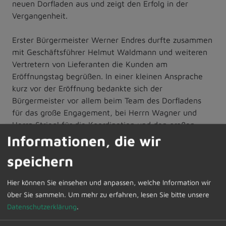
neuen Dorfladen aus und zeigt den Erfolg in der
Vergangenheit.
Erster Bürgermeister Werner Endres durfte zusammen
mit Geschäftsführer Helmut Waldmann und weiteren
Vertretern von Lieferanten die Kunden am
Eröffnungstag begrüßen. In einer kleinen Ansprache
kurz vor der Eröffnung bedankte sich der
Bürgermeister vor allem beim Team des Dorfladens
für das große Engagement, bei Herrn Wagner und
Herrn Striegl für die Koordination und den großen
Einsatz im Vorfeld der Eröffnung. Letztendlich zollte er
Informationen, die wir
auch den vielen weiteren ehrenamtlichen Engagierten
speichern
seine große Anerkennung. Wie bisher liegt die Leitung
und Geschäftsführung der Dorfladen Probstried GmbH
Hier können Sie einsehen und anpassen, welche Information wir
bei Helmut Waldmann, der ebenso mit viel Einsatz auf
über Sie sammeln.
Um mehr zu erfahren, lesen Sie bitte unsere
den Eröffnungstag hingearbeitet hat. Auch der
Datenschutzerklärung
.
Geschäftsführer schloss sich den Dankesworten an.