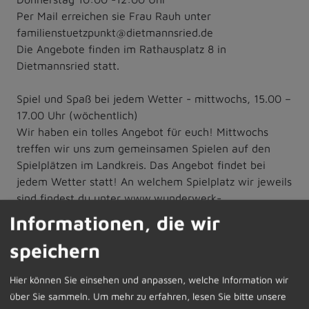
Per Mail erreichen sie Frau Rauh unter
familienstuetzpunkt@dietmannsried.de
Die Angebote finden im Rathausplatz 8 in
Dietmannsried statt.
Spiel und Spaß bei jedem Wetter - mittwochs, 15.00 –
17.00 Uhr (wöchentlich)
Wir haben ein tolles Angebot für euch! Mittwochs
treffen wir uns zum gemeinsamen Spielen auf den
Spielplätzen im Landkreis. Das Angebot findet bei
jedem Wetter statt! An welchem Spielplatz wir jeweils
sind findest du unter www.wunderwerk-
allgaeu.de/familienstuetzpunkt. Der Spielplatztreff am
Informationen, die wir
24.06. wird in Börwang, am Spielplatz im Liliosa-Weg
speichern
stattfinden.
Hier können Sie einsehen und anpassen, welche Information wir
Offener Treff mit wechselndem Angebot für Alle die
über Sie sammeln.
Um mehr zu erfahren, lesen Sie bitte unsere
Lust haben und Kinder von 0-3 Jahren - donnerstags,