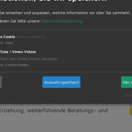
pädagogischem Fachpersonal. Wir stehen Euch
Eltern-Sein, Erziehung, weiterführende
Sie einsehen und anpassen, welche Information wir über Sie sammeln.
 lesen Sie bitte unsere
Datenschutzerklärung
.
 - Picknick am Mehrgenerationen-Spielplatz.
ro Cookie
(immer erforderlich)
ck
:
Klaro
enieße mit uns die schönen Sommerabende am
Tube / Vimeo Videos
Tube oder Vimeo Videos abspielen
ck
:
Externe Medien
r – offener Treff KOSTENFREI
b
Auswahl speichern
Alle 
orleseangebot zwischen 9:00 Uhr und 11:30
rson.
Reali
chem Fachpersonal. Wir stehen Euch mit Rat und
 Erziehung, weiterführende Beratungs- und