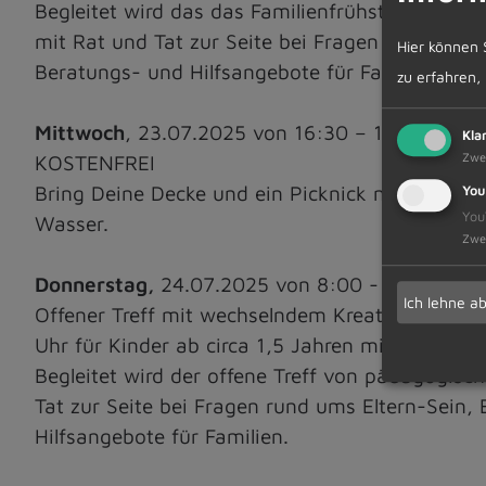
Begleitet wird das das Familienfrühstück von 
mit Rat und Tat zur Seite bei Fragen rund ums 
Hier können 
Beratungs- und Hilfsangebote für Familien.
zu erfahren,
Mittwoch
, 23.07.2025 von 16:30 – 18:30 Uhr
Kla
Zwe
KOSTENFREI
Bring Deine Decke und ein Picknick mit und g
You
You
Wasser.
Zwe
Donnerstag,
24.07.2025 von 8:00 - 12:00 Uh
Ich lehne a
Offener Treff mit wechselndem Kreativ- oder V
Uhr für Kinder ab circa 1,5 Jahren mit Begleitpe
Begleitet wird der offene Treff von pädagogis
Tat zur Seite bei Fragen rund ums Eltern-Sein,
Hilfsangebote für Familien.