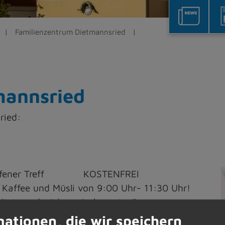
Familienzentrum Dietmannsried
mannsried
ried:
- offener Treff KOSTENFREI
 Kaffee und Müsli von 9:00 Uhr- 11:30 Uhr!
i
altete und pädagogisch wertvolle
mationen, die wir speichern