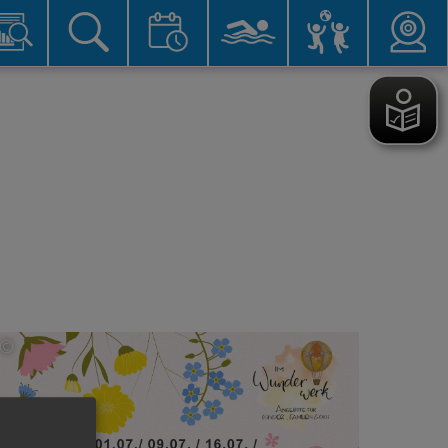
©
mWunderwerk