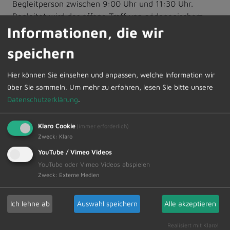
Begleitperson zwischen 9:00 Uhr und 11:30 Uhr.
Begleitet wird der offene Treff von pädagogischem
Fachpersonal. Wir stehen Euch mit Rat und Tat zur
Informationen, die wir
Seite bei Fragen rund ums Eltern-Sein, Erziehung,
speichern
weiterführende Beratungs- und Hilfsangebote für
Familien.
Hier können Sie einsehen und anpassen, welche Information wir
über Sie sammeln.
Um mehr zu erfahren, lesen Sie bitte unsere
Außerdem machen wir beim
Ferienprogramm
der
Datenschutzerklärung
.
Gemeinde Dietmannsried mit!
Klaro Cookie
(immer erforderlich)
Zweck
:
Klaro
YouTube / Vimeo Videos
YouTube oder Vimeo Videos abspielen
Zweck
:
Externe Medien
Zur Übersicht
Ich lehne ab
Auswahl speichern
Alle akzeptieren
01.08.2025
Amtliche Bekanntmachungen Veranstaltungstermine
Realisiert mit Klaro!