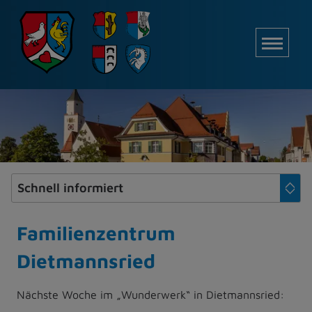
Z
u
M
m
I
n
h
a
l
t
e
s
p
r
i
Familienzentrum
n
Dietmannsried
g
e
n
Nächste Woche im „Wunderwerk“ in Dietmannsried: