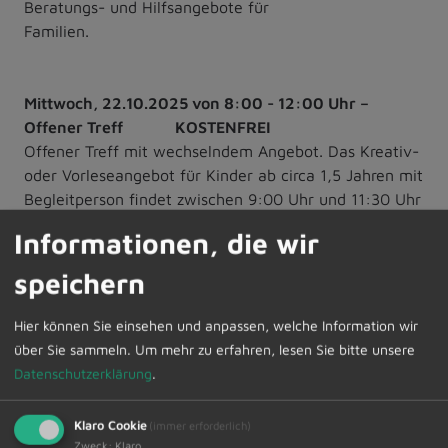
Beratungs- und Hilfsangebote für
Familien.
Mittwoch, 22.10.2025 von 8:00 - 12:00 Uhr –
Offener Treff KOSTENFREI
Offener Treff mit wechselndem Angebot. Das Kreativ-
oder Vorleseangebot für Kinder ab circa 1,5 Jahren mit
Begleitperson findet zwischen 9:00 Uhr und 11:30 Uhr
statt.
Informationen, die wir
Begleitet wird der offene Treff von pädagogischem
Fachpersonal. Wir stehen Euch mit Rat und Tat zur
speichern
Seite bei Fragen rund ums Eltern-Sein, Erziehung,
weiterführende Beratungs- und Hilfsangebote für
Hier können Sie einsehen und anpassen, welche Information wir
Familien.
über Sie sammeln.
Um mehr zu erfahren, lesen Sie bitte unsere
Datenschutzerklärung
.
Krippenfiguren tonen - Angebot auf Spendenbasis
Klaro Cookie
(immer erforderlich)
F
amilien mit Kindern ab 4 Jahren sind am Samstag,
Zweck
:
Klaro