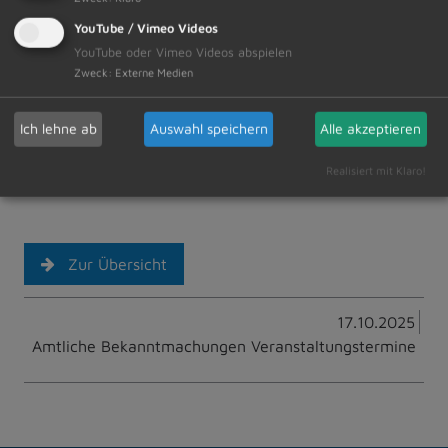
25. Oktober ab 9 Uhr eingeladen in ge-mütlicher
YouTube / Vimeo Videos
Atmosphäre Krippenfiguren zu gestalten. Nach einer
YouTube oder Vimeo Videos abspielen
Trocknungsphase werden diese gebrannt. Getränke
Zweck
:
Externe Medien
und leckeres Fingerfood inklusive. Anmeldung per Mail
an: fanta-siestueble@gmx.de.
Ich lehne ab
Auswahl speichern
Alle akzeptieren
Realisiert mit Klaro!
Zur Übersicht
17.10.2025
Amtliche Bekanntmachungen Veranstaltungstermine