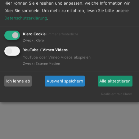
Hier können Sie einsehen und anpassen, welche Information wir
erhaltenen Schätze mit und findet neue Lieblingsteile.
über Sie sammeln.
Um mehr zu erfahren, lesen Sie bitte unsere
Nachhaltig, kreativ und mit viel Freude am Tauschen!
Datenschutzerklärung
.
Auch ein Naturmode-Flohmarkt findet bei genügend
VerkäuferInnen zeitgleich statt: Melde dich, wenn du
Klaro Cookie
einen Standplatz haben möchtest: wunderwerk-
(immer erforderlich)
Zweck
:
Klaro
allgaeu@gmx.de.
YouTube / Vimeo Videos
YouTube oder Vimeo Videos abspielen
Zweck
:
Externe Medien
Ich lehne ab
Auswahl speichern
Alle akzeptieren
Realisiert mit Klaro!