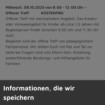
Mittwoch, 08.10.2025 von 8:00 - 12:00 Uhr –
Offener Treff KOSTENFREI
Offener Treff mit wechselndem Angebot. Das Kreativ-
oder Vorleseangebot für Kinder ab circa 1,5 Jahren mit
Begleitperson findet zwischen 9:00 Uhr und 11:30 Uhr
statt.
Begleitet wird der offene Treff von pädagogischem
Fachpersonal. Wir stehen Euch mit Rat und Tat zur
Seite bei Fragen rund ums Eltern-Sein, Erziehung,
weiterführende Beratungs- und Hilfsangebote für
Familien.
Samstag, 11.10.2025 von 10:00 – 13:00 Uhr –
Informationen, die wir
Kleidertausch und Naturmode-Flohmarkt
speichern
Ein Kleidertausch für Erwachsene findet am 11.10. bei
uns im Wunderwerk statt. Bringt dazu eure gut