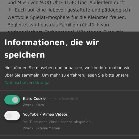
und Müsli von 9:00 Uhr- 11:30 Uhr! Außerdem dürft
Ihr Euch auf eine liebevoll gestaltete und pädagogisch
wertvolle Spielat-mosphäre für die Kleinsten freuen.
Begleitet wird das das Familienfrühstück von
pädagogischem Fachpersonal. Wir stehen Euch mit
Rat und Tat zur Seite bei Fragen rund ums Eltern-Sein,
Informationen, die wir
Erziehung, weiterführende Bera-tungs- und
speichern
Hilfsangebote für Familien.
Hier können Sie einsehen und anpassen, welche Information wir
Mittwoch, 28.05.2025 – kein TREFF!
über Sie sammeln.
Um mehr zu erfahren, lesen Sie bitte unsere
Unser offenes Wunderwerk- Cafe am Mittwochabend
Datenschutzerklärung
.
geht in die Sommerpause. Seid ge-spannt auf neue
Angebote und Möglichkeiten des Austausches!)
Klaro Cookie
(immer erforderlich)
Zweck
:
Klaro
Donnerstag, 29.05.2025 – kein TREFF!
Feiertag: Kein offener Treff mit wechselndem Kreativ-
YouTube / Vimeo Videos
oder Vorleseangebot.
YouTube oder Vimeo Videos abspielen
Zweck
:
Externe Medien