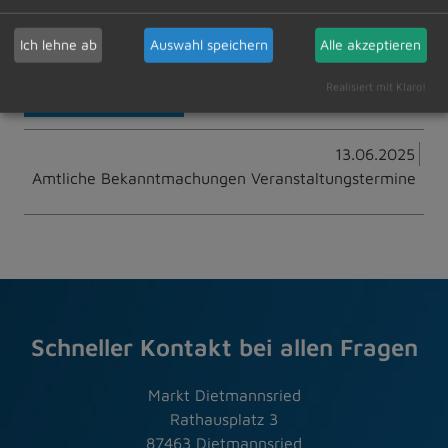
wünschen einen angenehmen Aufenthalt. Über Ihr
Kommen würden wir uns sehr freuen.
Ich lehne ab
Auswahl speichern
Alle akzeptieren
Realisiert mit Klaro!
Zur Übersicht
13.06.2025
Amtliche Bekanntmachungen Veranstaltungstermine
Schneller Kontakt bei allen Fragen
Markt Dietmannsried
Rathausplatz 3
87463 Dietmannsried