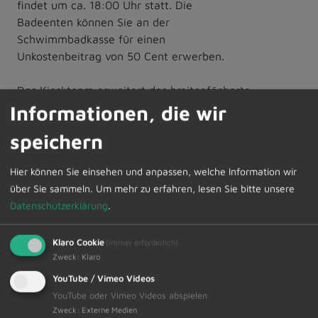
findet um ca. 18:00 Uhr statt. Die
Badeenten können Sie an der
Schwimmbadkasse für einen
Unkostenbeitrag von 50 Cent erwerben.
Das Kioskteam erweitert das breitgefächerte
Angebotsspektrum am Festtag um Leckeres vom Grill
Informationen, die wir
und freu
t sich schon heute auf einen guten Zuspruch.
speichern
Sie dürfen unser beliebtes Bad ganztägig ohne Eintritt
besuchen und nutzen. Gönnen Sie sich ein paar
Hier können Sie einsehen und anpassen, welche Information wir
erholsame und abwechslungsreiche Stunden am Ende
über Sie sammeln.
Um mehr zu erfahren, lesen Sie bitte unsere
der Pfingstferienzeit.
Datenschutzerklärung
.
Erleben Sie beim Abendschwimmen einen schönen
und unbeschwerten Abendausklang des Badfesttages.
Klaro Cookie
Unser Bad schließt gegen 23.00 Uhr. Wir wünschen
(immer erforderlich)
Zweck
:
Klaro
schon jetzt viele erlebnisreiche Eindrücke sowie einen
angenehmen Abend. Unser gesamtes Freibadteam,
YouTube / Vimeo Videos
das Jugendparlament und der Markt Dietmannsried
YouTube oder Vimeo Videos abspielen
Zweck
:
Externe Medien
laden Sie zu diesem Fest recht herzlich ein. Wir