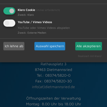
19.05.2026
Klaro Cookie
(immer erforderlich)
Zweck
:
Klaro
YouTube / Vimeo Videos
YouTube oder Vimeo Videos abspielen
Zweck
:
Externe Medien
Schneller Kontakt bei allen Fragen
Ich lehne ab
Auswahl speichern
Alle akzeptieren
Realisiert mit Klaro!
Markt Dietmannsried
Rathausplatz 3
87463 Dietmannsried
Tel.: 08374/5820-0
Fax: 08374/5820-30
info(at)dietmannsried.de
Öffnungszeiten der Verwaltung
Montag: 8.00 Uhr bis 18.00 Uhr