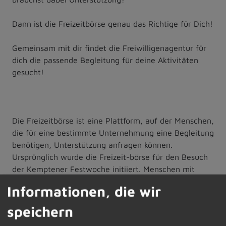
Dann ist die Freizeitbörse genau das Richtige für Dich!
Gemeinsam mit dir findet die Freiwilligenagentur für
dich die passende Begleitung für deine Aktivitäten
gesucht!
Die Freizeitbörse ist eine Plattform, auf der Menschen,
die für eine bestimmte Unternehmung eine Begleitung
benötigen, Unterstützung anfragen können.
Ursprünglich wurde die Freizeit-börse für den Besuch
der Kemptener Festwoche initiiert. Menschen mit
körperlicher oder geistiger Einschränkung dürfen sich
Informationen, die wir
melden und wir versuchen, einen Begleitservice zu
ver-mitteln. Hierfür hat der/die Begleitende
speichern
verschiedene Trainings absolviert. Die Freizeitbörse ist