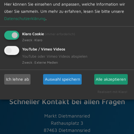
seit April 2025 auch offen für Anfragen von
Hier können Sie einsehen und anpassen, welche Information wir
Seniorinnen und Senioren. Hier gibt es noch mehr
über Sie sammeln.
Um mehr zu erfahren, lesen Sie bitte unsere
Infos: www.freizeitboerse.net, Tel. +49 08321 6076213
Datenschutzerklärung
.
Zur Übersicht
Klaro Cookie
(immer erforderlich)
Zweck
:
Klaro
YouTube / Vimeo Videos
06.06.2025
Amtliche Bekanntmachungen
YouTube oder Vimeo Videos abspielen
Zweck
:
Externe Medien
Ich lehne ab
Auswahl speichern
Alle akzeptieren
Realisiert mit Klaro!
Schneller Kontakt bei allen Fragen
Markt Dietmannsried
Rathausplatz 3
87463 Dietmannsried