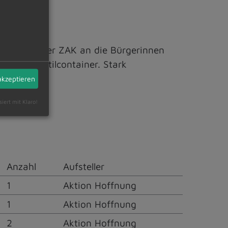
ppelliert der ZAK an die Bürgerinnen
die Alttextilcontainer. Stark
akzeptieren
siert mit Klaro!
Anzahl
Aufsteller
1
Aktion Hoffnung
1
Aktion Hoffnung
2
Aktion Hoffnung