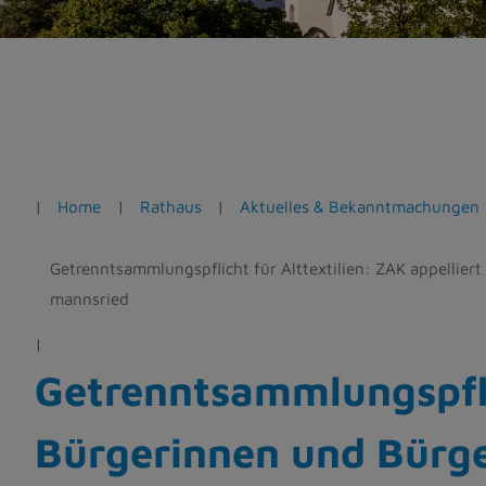
e
n
Home
Rathaus
Aktuelles & Bekanntmachungen
Getrenntsammlungspflicht für Alttextilien: ZAK appelliert
mannsried
Getrenntsammlungspflic
Bürgerinnen und Bürge