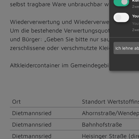
Kla
selbst tragbare Ware unbrauchbar wird und in 
Zwe
You
Wiederverwertung und Wiederverwendung als o
You
Um die bestehende Verwertungsquote aufrechtzu
Zwe
und Bürger: „Geben Sie bitte nur saubere, tragb
zerschlissene oder verschmutzte Kleidung gehört
Ich lehne a
Altkleidercontainer im Gemeindegebiet (offiziel
Ort
Standort Wertstoffin
Dietmannsried
Ahornstraße/Wendep
Dietmannsried
Bahnhofstraße
Dietmannsried
Heisinger Straße (di