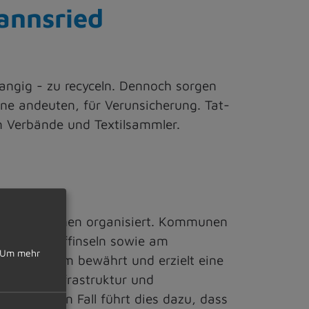
mannsried
hrangig - zu recyceln. Dennoch sorgen
onne andeuten, für Verunsicherung. Tat-
n Verbände und Textilsammler.
Organisationen organisiert. Kommunen
auf Wertstoffinseln sowie am
Um mehr
eses System bewährt und erzielt eine
wendige Infrastruktur und
schlimmsten Fall führt dies dazu, dass