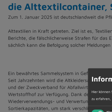
die Alttextilcontainer
Zum 1. Januar 2025 ist deutschlandweit die Pf
Alttextilien in Kraft getreten. Ziel ist es, Tex
Berichte, die fälschlicherweise Strafen für das
sächlich kann die Befolgung solcher Meldungen
Ein bewährtes Sammelsystem in Gefahr
Infor
Seit Jahrzehnten wird die Altkleidersammlung
und der Zweckverband für Abfallwirtschaft Kemp
Hier können 
Wertstoffhof zur Verfügung. Dank der hohen Sa
zu erfahren,
Wiederverwendungs- und Verwertungsquote von ü
Sortierkapazitäten, um stark verschlissene oder