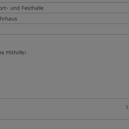
t- und Festhalle
ehrhaus
e Mithilfe!
1