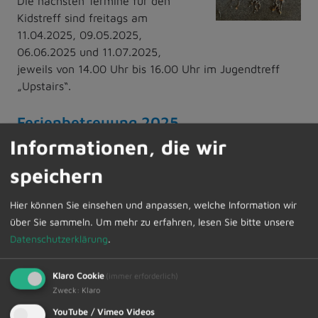
Die nächsten Termine für den
Kidstreff sind freitags am
11.04.2025, 09.05.2025,
06.06.2025 und 11.07.2025,
jeweils von 14.00 Uhr bis 16.00 Uhr im Jugendtreff
„Upstairs“.
Ferienbetreuung 2025
Informationen, die wir
Gemeindliche Ferienbetreuung für alle Schulkinder im
Alter von 6-12 Jahre:
speichern
Voraussichtliche Betreuungszeiten für das Jahr 2025:
Hier können Sie einsehen und anpassen, welche Information wir
Pfingstferien
10.06.2025 - 13.06.2025
über Sie sammeln.
Um mehr zu erfahren, lesen Sie bitte unsere
Sommerferien
04.08.2025 - 29.08.2025
Datenschutzerklärung
.
Herbstferien
03.11.2025 - 07.11.2025
Klaro Cookie
(immer erforderlich)
Zweck
:
Klaro
(Änderungen vorbehalten)
YouTube / Vimeo Videos