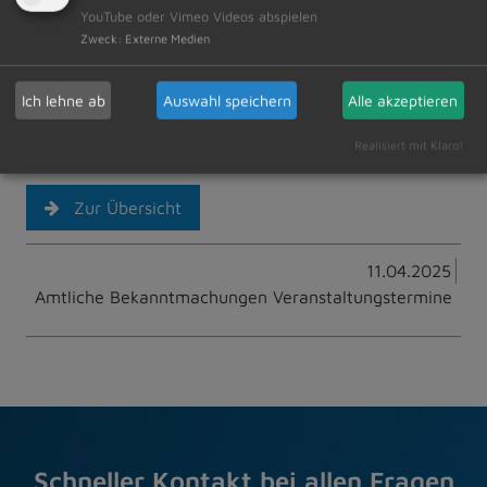
Die Anmeldung ist über
www.unser-
YouTube oder Vimeo Videos abspielen
ferienprogramm.de/dietmannsried
möglich.
Zweck
:
Externe Medien
Ich lehne ab
Auswahl speichern
Alle akzeptieren
Realisiert mit Klaro!
Zur Übersicht
11.04.2025
Amtliche Bekanntmachungen Veranstaltungstermine
Schneller Kontakt bei allen Fragen