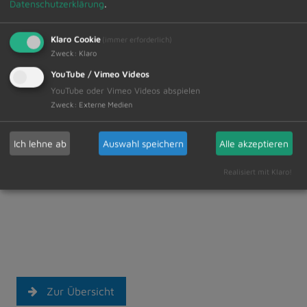
Datenschutzerklärung
.
26.05.2026 Perlenarmbänder
ab 6 Jahre
Klaro Cookie
(immer erforderlich)
27.05.2026 Schatztruhe
Zweck
:
Klaro
gestalten ab 6
YouTube / Vimeo Videos
Jahre
YouTube oder Vimeo Videos abspielen
Zweck
:
Externe Medien
29.05.2026 Körbe
flechten
Ich lehne ab
Auswahl speichern
Alle akzeptieren
ab 10 Jahre
Realisiert mit Klaro!
Zur Übersicht