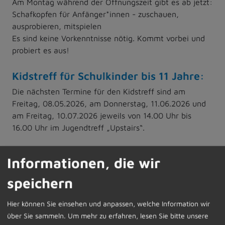
Am Montag während der Öffnungszeit gibt es ab jetzt:
Schafkopfen für Anfänger*innen - zuschauen,
ausprobieren, mitspielen
Es sind keine Vorkenntnisse nötig. Kommt vorbei und
probiert es aus!
Kidstreff für Schulkinder bis 11 Jahre:
Die nächsten Termine für den Kidstreff sind am
Freitag, 08.05.2026, am Donnerstag, 11.06.2026 und
am Freitag, 10.07.2026 jeweils von 14.00 Uhr bis
16.00 Uhr im Jugendtreff „Upstairs“.
Zusätzlich bieten wir am Donnerstag, 28.05.2026 und
Informationen, die wir
am Freitag, 19.06.2026 den Kidstreff on Tour an. An
diesen Tagen verlassen wir den Jugendtreff und sind
speichern
in Dietmannsried unterwegs.
Hier können Sie einsehen und anpassen, welche Information wir
Save the Date für die Pfingstferien:
über Sie sammeln.
Um mehr zu erfahren, lesen Sie bitte unsere