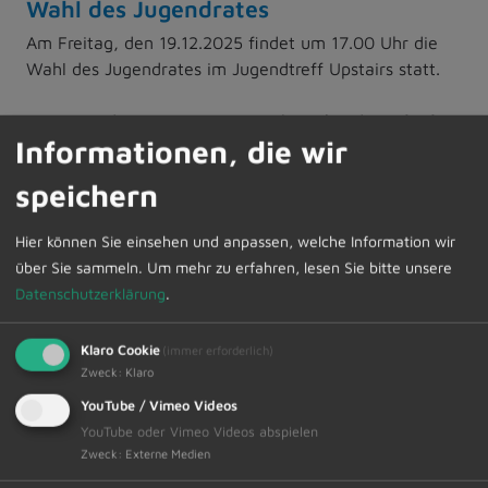
Wahl des Jugendrates
Am Freitag, den 19.12.2025 findet um 17.00 Uhr die
Wahl des Jugendrates im Jugendtreff Upstairs statt.
Der Jugendrat ist ein Gremium, bestehend aus fünf
Informationen, die wir
Jugendlichen der Marktgemeinde Dietmannsried. Die
Jugendräte vertreten die Interessen der Jugendlichen
speichern
des Jugendtreffs nach außen. Sie haben
Mitbestimmungsrecht und unterstützen die
Hier können Sie einsehen und anpassen, welche Information wir
Jugendpflegerin bei der Planung von
über Sie sammeln.
Um mehr zu erfahren, lesen Sie bitte unsere
Programmpunkten und bei der Organisation und
Datenschutzerklärung
.
Durchführung verschiedener Aktionen und
Veranstaltungen rund um den Jugendtreff. Die Liste
Klaro Cookie
(immer erforderlich)
der Kandidaten liegt im Jugendtreff aus.
Zweck
:
Klaro
Wahlberechtigt sind alle Jugendlichen zwischen 14 und
YouTube / Vimeo Videos
27 Jahren aus Dietmannsried.
YouTube oder Vimeo Videos abspielen
Zweck
:
Externe Medien