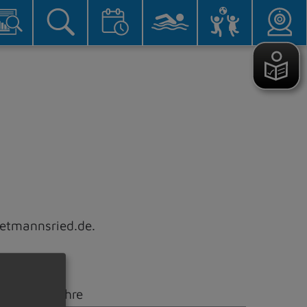
ietmannsried.de.
ab 12 Jahre