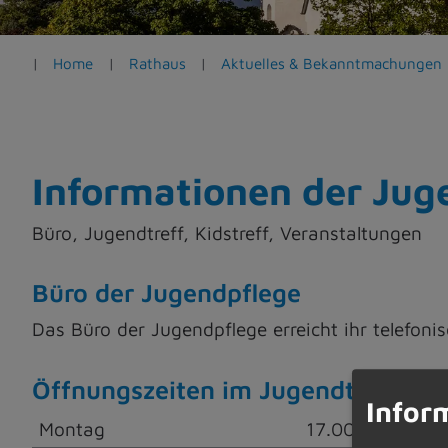
e
n
Home
Rathaus
Aktuelles & Bekanntmachungen
Informationen der Jug
Büro, Jugendtreff, Kidstreff, Veranstaltungen
Büro der Jugendpflege
Das Büro der Jugendpflege erreicht ihr telefo
Öffnungszeiten im Jugendtreff ab 
Infor
Montag
17.00 Uhr - 20