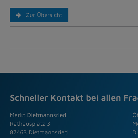
Zur Übersicht
Schneller Kontakt bei allen Fr
Markt Dietmannsried
Ö
Rathausplatz 3
M
87463 Dietmannsried
Di