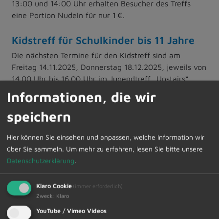
13:00 und 14:00 Uhr erhalten Besucher des Treffs
eine Portion Nudeln für nur 1 €.
Kidstreff für Schulkinder bis 11 Jahre
Die nächsten Termine für den Kidstreff sind am
Freitag 14.11.2025, Donnerstag 18.12.2025, jeweils von
14.00 Uhr bis 16.00 Uhr im Jugendtreff „Upstairs“.
Informationen, die wir
Halloween im Jugendtreff
speichern
Am Freitag, den 31.10.2025 findet von 17.30 bis 21.00
Uhr der Gruseltreff statt. Mit gruseliger Deko,
Hier können Sie einsehen und anpassen, welche Information wir
schaurigen Snacks und einer unheimlichen
über Sie sammeln.
Um mehr zu erfahren, lesen Sie bitte unsere
Überraschung feiern wir Halloween im Jugendtreff.
Datenschutzerklärung
.
Trau dich, schau vorbei!
Weitere Infos auf
www.dietmannsried.de/oeffentliche-
Klaro Cookie
(immer erforderlich)
einrichtungen/jugendtreff.html&nbsp
;
Zweck
:
Klaro
YouTube / Vimeo Videos