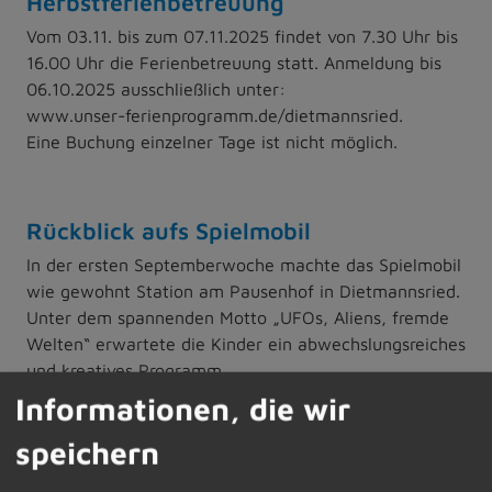
Herbstferienbetreuung
Vom 03.11. bis zum 07.11.2025 findet von 7.30 Uhr bis
16.00 Uhr die Ferienbetreuung statt. Anmeldung bis
06.10.2025 ausschließlich unter:
www.unser-ferienprogramm.de/dietmannsried.
Eine Buchung einzelner Tage ist nicht möglich.
Rückblick aufs Spielmobil
In der ersten Septemberwoche machte das Spielmobil
wie gewohnt Station am Pausenhof in Dietmannsried.
Unter dem spannenden Motto „UFOs, Aliens, fremde
Welten“ erwartete die Kinder ein abwechslungsreiches
und kreatives Programm.
Jeden Tag konnten die jungen Besucherinnen und
Informationen, die wir
Besucher in fantastische Welten eintauchen. Es
speichern
wurden Helme aus Pappmaché gebastelt, ein
geheimnisvoller Schatz gesucht, Salzteig gestaltet,