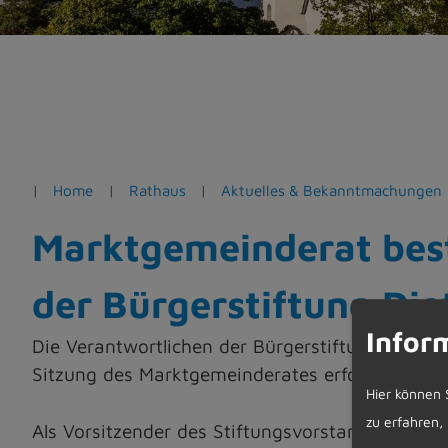
e
n
Home
Rathaus
Aktuelles & Bekanntmachungen
Marktgemeinderat best
der Bürgerstiftung Di
Infor
Die Verantwortlichen der Bürgerstiftung Dietma
Sitzung des Marktgemeinderates erfolgte eine N
Hier können 
zu erfahren,
Als Vorsitzender des Stiftungsvorstandes wurde