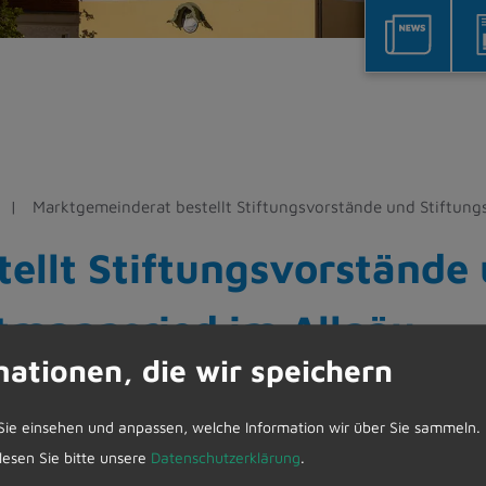
Marktgemeinderat bestellt Stiftungsvorstände und Stiftung
ellt Stiftungsvorstände 
etmannsried im Allgäu
mationen, die wir speichern
nnsried im Allgäu werden nach der Wahlperiode des 
eubestellung der Stiftungsvorstände und Stiftungs
Sie einsehen und anpassen, welche Information wir über Sie sammeln.
 lesen Sie bitte unsere
Datenschutzerklärung
.
 Erster Bürgermeister Werner Endres sowie als stell