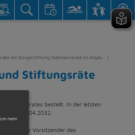
sräte der Bürgerstiftung Dietmannsried im Allgäu
und Stiftungsräte
Gemeinderates bestellt. In der letzten
räte bis 30.04.2032.
Um mehr
vertretender Vorsitzender des