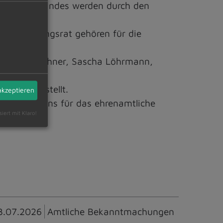
iftungsvorstandes werden durch den
Dem Stiftungsrat gehören für die
rz, Petra Lechner, Sascha Löhrmann,
gsrates bestellt.
akzeptieren
 bedanken uns für das ehrenamtliche
siert mit Klaro!
3.07.2026
Amtliche Bekanntmachungen