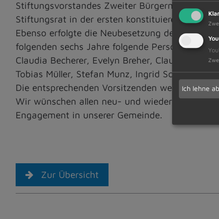
Stiftungsvorstandes Zweiter Bürgermeister Alfr
Kla
Stiftungsrat in der ersten konstituierenden Sit
Zwe
Ebenso erfolgte die Neubesetzung des Stiftungs
You
folgenden sechs Jahre folgende Personen an:
You
Claudia Becherer, Evelyn Breher, Claudia Endres
Zwe
Tobias Müller, Stefan Munz, Ingrid Schneider.
Die entsprechenden Vorsitzenden werden ebenso 
Ich lehne a
Wir wünschen allen neu- und wiederbestellten V
Engagement in unserer Gemeinde.
Zur Übersicht