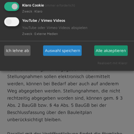
Weiterhin können die Unterlagen auch auf der
Klaro Cookie
(immer erforderlich)
Homepage des Marktes Dietmannsried unter
Zweck
:
Klaro
YouTube / Vimeo Videos
https://www.dietmannsried.de/rathaus/gemeindliche-
YouTube oder Vimeo Videos abspielen
planungen/laufende-bauleitverfahren.html
Zweck
:
Externe Medien
abgerufen werden.
Ich lehne ab
Auswahl speichern
Alle akzeptieren
Stellungnahmen können während der Dauer der
Realisiert mit Klaro!
Veröffentlichungsfrist abgegeben werden.
Stellungnahmen sollen elektronisch übermittelt
werden, können bei Bedarf aber auch auf anderem
Weg abgegeben werden. Stellungnahmen, die nicht
rechtzeitig abgegeben worden sind, können gem. § 3
Abs. 2 BauGB bzw. § 4a Abs. 5 BauGB bei der
Beschlussfassung über den Bauleitplan
unberücksichtigt bleiben.
Parallel mit der Veröffentlichung findet die förmliche