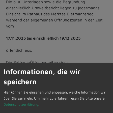
Die o. a. Unterlagen sowie die Begründung
einschließlich Umweltbericht liegen zu jedermanns
Einsicht im Rathaus des Marktes Dietmannsried
während der allgemeinen Öffnungszeiten in der Zeit
vom
17.11.2025 bis einschließlich 19.12.2025
öffentlich aus.
Die Rathaus-Öffnungszeiten sind:
Montag: 8.00 Uhr bis 18.00 Uhr
Informationen, die wir
Dienstag - Freitag: 8.00 Uhr bis 12.00 Uhr
speichern
Während dem o. a. Zeitraum besteht die Möglichkeit
Hier können Sie einsehen und anpassen, welche Information wir
sich anhand der o.a. Unterlagen zu informieren. Es
über Sie sammeln.
Um mehr zu erfahren, lesen Sie bitte unsere
besteht auch die Möglichkeit zur Erörterung und zur
Datenschutzerklärung
.
Stellungnahme zu den Unterlagen.