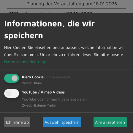
Planung der Veranstaltung am 18.01.2026
TOP
Jugendparlament 2026/2027
3
Information
Informationen, die wir
TOP
Mitteilungen
speichern
4
TOP
Wünsche und Anträge
Hier können Sie einsehen und anpassen, welche Information wir
5
über Sie sammeln.
Um mehr zu erfahren, lesen Sie bitte unsere
Datenschutzerklärung
.
Die interessierte Bevölkerung ist hierzu herzlich
Klaro Cookie
(immer erforderlich)
eingeladen. .
Zweck
:
Klaro
YouTube / Vimeo Videos
YouTube oder Vimeo Videos abspielen
Zweck
:
Externe Medien
Zur Übersicht
Ich lehne ab
Auswahl speichern
Alle akzeptieren
05.12.2025