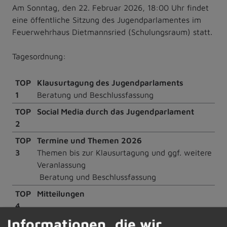
Am Sonntag, den 22. Februar 2026, 18:00 Uhr findet
eine öffentliche Sitzung des Jugendparlamentes im
Feuerwehrhaus Dietmannsried (Schulungsraum) statt.
Tagesordnung:
TOP
Klausurtagung des Jugendparlaments
1
Beratung und Beschlussfassung
TOP
Social Media durch das Jugendparlament
2
TOP
Termine und Themen 2026
3
Themen bis zur Klausurtagung und ggf. weitere
Veranlassung
Beratung und Beschlussfassung
TOP
Mitteilungen
4
Informationen, die wir
TOP
Wünsche und Anträge