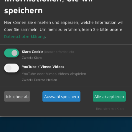
5
speichern
Hier können Sie einsehen und anpassen, welche Information wir
Die interessierte Bevölkerung ist hierzu herzlich
über Sie sammeln.
Um mehr zu erfahren, lesen Sie bitte unsere
eingeladen.
Datenschutzerklärung
.
Klaro Cookie
(immer erforderlich)
Zweck
:
Klaro
Zur Übersicht
YouTube / Vimeo Videos
YouTube oder Vimeo Videos abspielen
13.02.2026
Zweck
:
Externe Medien
Amtliche Bekanntmachungen Veranstaltungstermine
Ich lehne ab
Auswahl speichern
Alle akzeptieren
Realisiert mit Klaro!