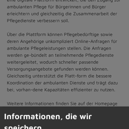
ambulanten Pflege für Bürgerinnen und Bürger
erleichtern und gleichzeitig die Zusammenarbeit der
Pflegedienste verbessern soll.
Über die Plattform können Pflegebedürftige sowie
deren Angehörige unkompliziert Online-Anfragen für
ambulante Pflegeleistungen stellen. Die Anfragen
werden ge-bündelt an teilnehmende Pflegedienste
weitergeleitet, wodurch schneller passende
Versorgungsangebote gefunden werden können.
Gleichzeitig unterstützt die Platt-form die bessere
Koordination der ambulanten Dienste und trägt dazu
bei, vorhan-dene Kapazitäten effizienter zu nutzen.
Weitere Informationen finden Sie auf der Homepage
des Landratsamt Oberallgäu unter:
Informationen, die wir
www.oberallgaeu.org/jugend-familie-soziale-hilfen-
senioren/pio-oberallgaeu
oder im Rathaus
speichern