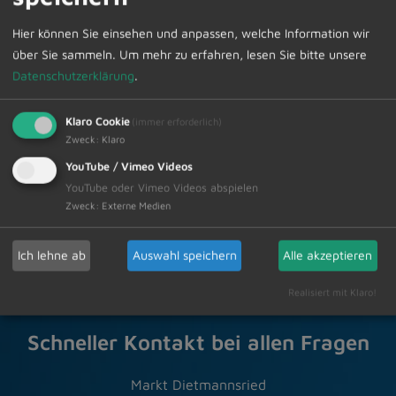
Dietmannsried.
Hier können Sie einsehen und anpassen, welche Information wir
über Sie sammeln.
Um mehr zu erfahren, lesen Sie bitte unsere
Datenschutzerklärung
.
Klaro Cookie
(immer erforderlich)
Zweck
:
Klaro
Zur Übersicht
YouTube / Vimeo Videos
YouTube oder Vimeo Videos abspielen
08.05.2026
Amtliche Bekanntmachungen
Zweck
:
Externe Medien
Ich lehne ab
Auswahl speichern
Alle akzeptieren
Realisiert mit Klaro!
Schneller Kontakt bei allen Fragen
Markt Dietmannsried