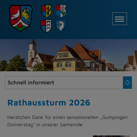
Z
u
M
m
I
n
h
a
l
t
e
s
p
r
i
Rathaussturm 2026
n
g
Herzlichen Dank für einen sensationellen „Gumpingen
e
Donnerstag“ in unserer Gemeinde
n