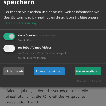
speichern
das Verhältnis des Bebauungsplans und des
Flächennutzungsplans,
Hier können Sie einsehen und anpassen, welche Information wir
3. nach § 214 Abs. 3 Satz 2 BauGB beachtliche
über Sie sammeln.
Um mehr zu erfahren, lesen Sie bitte unsere
Mängel des Abwägungsvorgangs,
Datenschutzerklärung
.
wenn sie nicht innerhalb eines Jahres seit
Bekanntmachung der Einbeziehungssatzung schriftlich
Klaro Cookie
(immer erforderlich)
gegenüber der Gemeinde geltend gemacht worden
Zweck
:
Klaro
sind; der Sachverhalt, der die Verletzung oder den
YouTube / Vimeo Videos
Mangel begründen soll, ist darzulegen.
YouTube oder Vimeo Videos abspielen
Zweck
:
Externe Medien
Außerdem wird auf die Vorschriften des § 44 Abs. 3
Satz 1 und 2 sowie Abs. 4 BauGB hingewiesen. Danach
Ich lehne ab
Auswahl speichern
Alle akzeptieren
erlöschen Entschädigungsansprüche für nach den §§
39 bis 42 BauGB eingetretene Vermögensnachteile,
Realisiert mit Klaro!
wenn nicht innerhalb von drei Jahren nach Ablauf des
Kalenderjahres, in dem die Vermögensnachteile
eingetreten sind, die Fälligkeit des Anspruches
herbeigeführt wird.