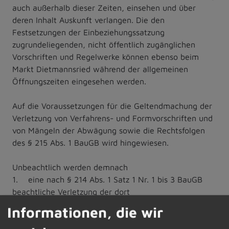
auch außerhalb dieser Zeiten, einsehen und über
deren Inhalt Auskunft verlangen. Die den
Festsetzungen der Einbeziehungssatzung
zugrundeliegenden, nicht öffentlich zugänglichen
Vorschriften und Regelwerke können ebenso beim
Markt Dietmannsried während der allgemeinen
Öffnungszeiten eingesehen werden.
Auf die Voraussetzungen für die Geltendmachung der
Verletzung von Verfahrens- und Formvorschriften und
von Mängeln der Abwägung sowie die Rechtsfolgen
des § 215 Abs. 1 BauGB wird hingewiesen.
Unbeachtlich werden demnach
1. eine nach § 214 Abs. 1 Satz 1 Nr. 1 bis 3 BauGB
beachtliche Verletzung der dort
bezeichneten Verfahrens- und Formvorschriften,
Informationen, die wir
2. eine unter Berücksichtigung des § 214 Abs. 2
BauGB beachtliche Verletzung der Vorschriften über