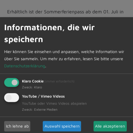
Erhältlich ist der Sommerferienpass ab dem 01. Juli in
den Gemeinden, Stadtverwaltungen, im Landratsamt
Informationen, die wir
und beim Kreisjugendring Oberallgäu und Ostallgäu, in
Familienstützpunkten sowie in den Verkehrsämtern
speichern
der Region. In Dietmannsried ist der Ferienpass im
Rathaus, Erdgeschoss, Zimmer 4 oder im Freibad
Hier können Sie einsehen und anpassen, welche Information wir
erhältlich.
über Sie sammeln.
Um mehr zu erfahren, lesen Sie bitte unsere
Datenschutzerklärung
.
Vollzeitschülerinnen und -schüler zwischen 18 und 21
Jahren haben außerdem die Möglichkeit, ein
Klaro Cookie
(immer erforderlich)
Sommerferien-Busticket (ohne Gutscheine) für 8 Euro
Zweck
:
Klaro
an den bekannten ÖPNV Verkaufsstellen zu erwerben.
YouTube / Vimeo Videos
YouTube oder Vimeo Videos abspielen
Weitere Informationen und eine Übersicht aller
Zweck
:
Externe Medien
Angebote gibt es unter:
Ich lehne ab
Auswahl speichern
Alle akzeptieren
Zur Übersicht