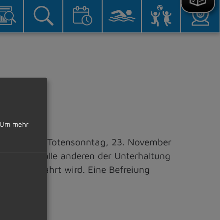
Um mehr
mber und am Totensonntag, 23. November
ngen und alle anderen der Unterhaltung
rakter gewahrt wird. Eine Befreiung