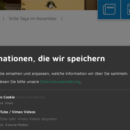
Stille Tage im November
er
mationen, die wir speichern
Sie einsehen und anpassen, welche Information wir über Sie sammeln.
 lesen Sie bitte unsere
Datenschutzerklärung
.
rtag, 16. November, am Buß- und Bettag, 19. Nove
hen Feiertagsgesetzes öffentliche Tanzveranstaltu
ro Cookie
(immer erforderlich)
n, sofern dabei nicht ein entsprechend ernster Cha
ck
:
Klaro
 nicht möglich.
Tube / Vimeo Videos
elten jeweils von 2 Uhr bis Mitternacht.
Tube oder Vimeo Videos abspielen
ck
:
Externe Medien