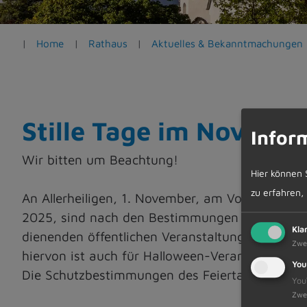
e
n
Home
Rathaus
Aktuelles & Bekanntmachungen
Stille Tage im Novemb
Infor
Wir bitten um Beachtung!
Hier können 
zu erfahren,
An Allerheiligen, 1. November, am Volkstraue
2025, sind nach den Bestimmungen des Bayerisc
Kla
dienenden öffentlichen Veranstaltungen verbote
Zwe
hiervon ist auch für Halloween-Veranstaltungen
You
Die Schutzbestimmungen des Feiertagsgesetzes g
You
Zwe