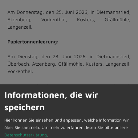
Am Donnerstag, den 25. Juni 2026, in Dietmannsried,
Atzenberg, Vockenthal, Kusters, Gfällmühle,
Langenzeil.
Papiertonnenleerung:
Am Dienstag, den 23. Juni 2026, in Dietmannsried,
Überbach, Atzenberg, Gfällmühle, Kusters, Langenzeil,
Vockenthal.
Am Mittwoch, den 24. Juni 2026, in Probstried,
Informationen, die wir
Reicholzried und Schrattenbach.
speichern
Hier können Sie einsehen und anpassen, welche Information wir
Die Abfuhrtermine können im Internet unter
über Sie sammeln.
Um mehr zu erfahren, lesen Sie bitte unsere
www.zak-kempten.de
Aktuelles, Termine, Abfuhrpläne
Datenschutzerklärung
.
abgerufen werden.