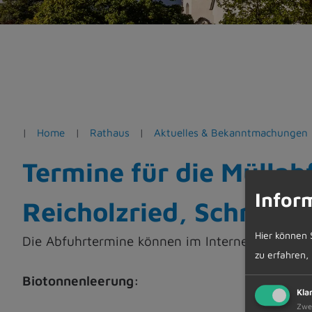
e
n
Home
Rathaus
Aktuelles & Bekanntmachungen
Termine für die Müllab
Infor
Reicholzried, Schratt
Hier können 
Die Abfuhrtermine können im Internet unter w
zu erfahren,
Biotonnenleerung:
Kla
Zwe