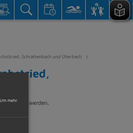
eicholzried, Schrattenbach und Überbach
robstried,
Um mehr
 abgerufen werden.