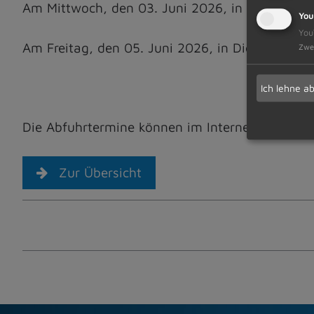
Am Mittwoch, den 03. Juni 2026, in Probstried
You
You
Am Freitag, den 05. Juni 2026, in Dietmannsrie
Zwe
Ich lehne a
Die Abfuhrtermine können im Internet unter w
Zur Übersicht