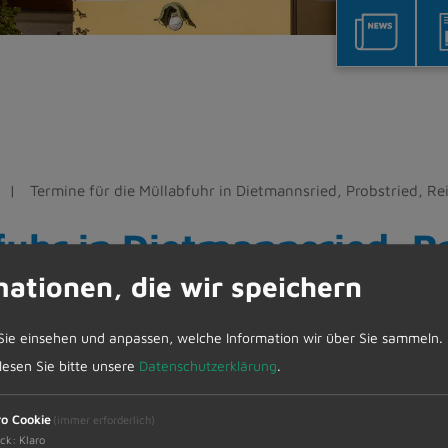
Termine für die Müllabfuhr in Dietmannsried, Probstried, R
fuhr in Dietmannsried, P
mationen, die wir speichern
enbach und Überbach
Sie einsehen und anpassen, welche Information wir über Sie sammeln.
ww.zak-kempten.de Aktuelles, Termine, Abfuhrpläne
 lesen Sie bitte unsere
Datenschutzerklärung
.
ro Cookie
(immer erforderlich)
ck
:
Klaro