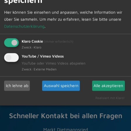
Die Abfuhrtermine können im Internet unter
Hier können Sie einsehen und anpassen, welche Information wir
www.zak-kempten.de
Aktuelles, Termine, Abfuhrpläne
über Sie sammeln.
Um mehr zu erfahren, lesen Sie bitte unsere
abgerufen werden.
Datenschutzerklärung
.
Klaro Cookie
(immer erforderlich)
Zur Übersicht
Zweck
:
Klaro
YouTube / Vimeo Videos
27.02.2026
YouTube oder Vimeo Videos abspielen
Amtliche Bekanntmachungen Veranstaltungstermine
Zweck
:
Externe Medien
Ich lehne ab
Auswahl speichern
Alle akzeptieren
Realisiert mit Klaro!
Schneller Kontakt bei allen Fragen
Markt Dietmannsried