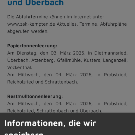
und Überbach
Die Abfuhrtermine können im Internet unter
www.zak-kempten.de Aktuelles, Termine, Abfuhrpläne
abgerufen werden.
Papiertonnenleerung:
Am Dienstag, den 03. März 2026, in Dietmannsried,
Überbach, Atzenberg, Gfällmühle, Kusters, Langenzeil,
Vockenthal.
Am Mittwoch, den 04. März 2026, in Probstried,
Reicholzried und Schrattenbach.
Restmülltonnenleerung:
Am Mittwoch, den 04. März 2026, in Probstried,
Reicholzried, Schrattenbach und Überbach.
Am Donnerstag, den 05. März 2026, in Dietmannsried,
Informationen, die wir
Atzenberg, Gfällmühle, Kusters, Langenzeil,
Vockenthal.
speichern