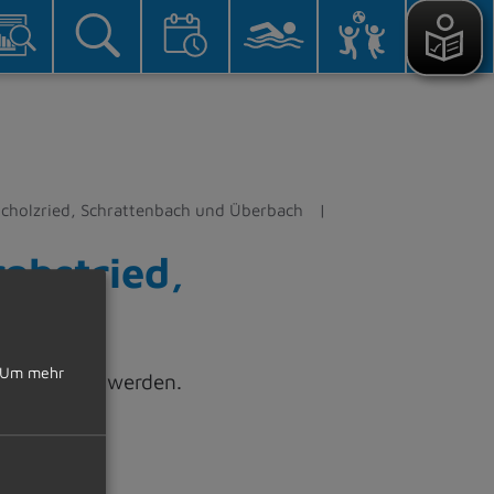
eicholzried, Schrattenbach und Überbach
robstried,
Um mehr
 abgerufen werden.