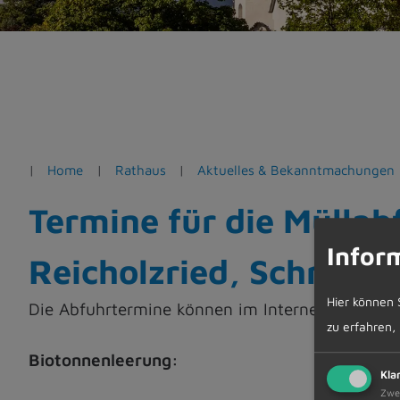
e
n
Home
Rathaus
Aktuelles & Bekanntmachungen
Termine für die Müllab
Infor
Reicholzried, Schratt
Hier können 
Die Abfuhrtermine können im Internet unter w
zu erfahren,
Biotonnenleerung:
Kla
Zwe