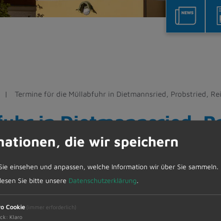
Termine für die Müllabfuhr in Dietmannsried, Probstried, R
fuhr in Dietmannsried, P
mationen, die wir speichern
enbach und Überbach
Sie einsehen und anpassen, welche Information wir über Sie sammeln.
ww.zak-kempten.de Aktuelles, Termine, Abfuhrpläne
 lesen Sie bitte unsere
Datenschutzerklärung
.
ro Cookie
(immer erforderlich)
ck
:
Klaro