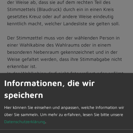
der Weise ab, dass sie auf dem rechten Teil des
Stimmzettels (Blaudruck) durch ein in einen Kreis
gesetztes Kreuz oder auf andere Weise eindeutig
kenntlich macht, welcher Landesliste sie gelten soll.
Der Stimmzettel muss von der wählenden Person in
einer Wahlkabine des Wahlraums oder in einem
besonderen Nebenraum gekennzeichnet und in der
Weise gefaltet werden, dass ihre Stimmabgabe nicht
erkennbar ist.
In der Wahlkabine darf nicht fotografiert oder gefilmt
werden.
Informationen, die wir
speichern
5. Die Wahlhandlung sowie die im Anschluss an die
Wahlhandlung erfolgende Ermittlung und Feststellung
Hier können Sie einsehen und anpassen, welche Information wir
des Wahlergebnisses im Wahlbezirk sind öffentlich.
über Sie sammeln.
Um mehr zu erfahren, lesen Sie bitte unsere
Jede Person hat Zutritt, soweit das ohne
Datenschutzerklärung
.
Beeinträchtigung des Wahlgeschäfts möglich ist.