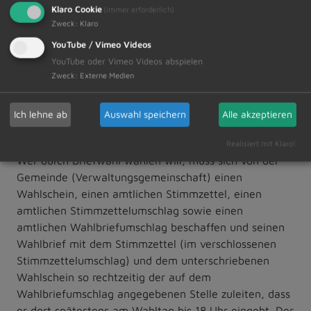
Klaro Cookie
6. Wählerinnen und Wähler, die einen Wahlschein
(immer erforderlich)
Zweck
:
Klaro
haben, können an der Wahl im Wahlkreis, in dem der
Wahlschein ausgestellt ist,
YouTube / Vimeo Videos
a) durch Stimmabgabe in einem beliebigen
YouTube oder Vimeo Videos abspielen
Zweck
:
Externe Medien
Wahlbezirk dieses Wahlkreises
oder
b) durch Briefwahl
Ich lehne ab
Auswahl speichern
Alle akzeptieren
teilnehmen.
Realisiert mit Klaro!
Wer durch Briefwahl wählen will, muss sich von der
Gemeinde (Verwaltungsgemeinschaft) einen
Wahlschein, einen amtlichen Stimmzettel, einen
amtlichen Stimmzettelumschlag sowie einen
amtlichen Wahlbriefumschlag beschaffen und seinen
Wahlbrief mit dem Stimmzettel (im verschlossenen
Stimmzettelumschlag) und dem unterschriebenen
Wahlschein so rechtzeitig der auf dem
Wahlbriefumschlag angegebenen Stelle zuleiten, dass
er dort spätestens am Wahltag bis 18 Uhr eingeht. Der