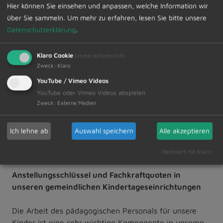
Hier können Sie einsehen und anpassen, welche Information wir
das Gemeindegeschehen. Bürgerinnen und Bürger
über Sie sammeln.
Um mehr zu erfahren, lesen Sie bitte unsere
erhalten aktuelle Mitteilungen aus dem Rathaus,
Datenschutzerklärung
.
Veranstaltungshinweise, Vereinsnachrichten sowie
viele weitere Informationen bequem und tagesaktuell
auf ihr Smartphone. Die App ermöglich eine
Klaro Cookie
(immer erforderlich)
Zweck
:
Klaro
individuelle Auswahl von Themenbereichen, sodass
jede Nutzerin und jeder Nutzer gezielt über relevante
YouTube / Vimeo Videos
Neuigkeiten benachrichtigt wird. Die App steht
YouTube oder Vimeo Videos abspielen
kostenfrei im App-Store und bei Google-Play zur
Zweck
:
Externe Medien
Verfügung. Laden Sie noch heute die neue App
herunter oder scannen Sie untenstehenden QR-Code
Ich lehne ab
Auswahl speichern
Alle akzeptieren
damit Sie weiterhin aktuell über unsere Gemeinde
informiert sind.
Realisiert mit Klaro!
Anstellungsschlüssel und Fachkraftquoten in
unseren gemeindlichen Kindertageseinrichtungen
Die Arbeit des pädagogischen Personals für unsere
Kinder ist eine sehr wichtige Komponente in unseren