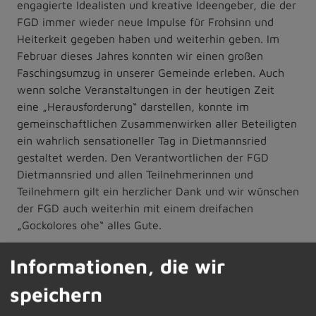
engagierte Idealisten und kreative Ideengeber, die der
FGD immer wieder neue Impulse für Frohsinn und
Heiterkeit gegeben haben und weiterhin geben. Im
Februar dieses Jahres konnten wir einen großen
Faschingsumzug in unserer Gemeinde erleben. Auch
wenn solche Veranstaltungen in der heutigen Zeit
eine „Herausforderung“ darstellen, konnte im
gemeinschaftlichen Zusammenwirken aller Beteiligten
ein wahrlich sensationeller Tag in Dietmannsried
gestaltet werden. Den Verantwortlichen der FGD
Dietmannsried und allen Teilnehmerinnen und
Teilnehmern gilt ein herzlicher Dank und wir wünschen
der FGD auch weiterhin mit einem dreifachen
„Gockolores ohe“ alles Gute.
Wissen was los ist – neue Gemeinde-App
Informationen, die wir
speichern
Seit Mitte Juli informiert der Markt Dietmannsried mit
der neuen App „Heimat-Info“ direkt und digital über