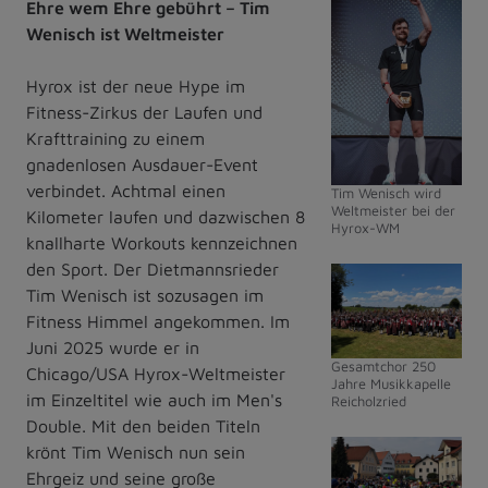
Ehre wem Ehre gebührt – Tim
Wenisch ist Weltmeister
Hyrox ist der neue Hype im
Fitness-Zirkus der Laufen und
Krafttraining zu einem
gnadenlosen Ausdauer-Event
verbindet. Achtmal einen
Tim Wenisch wird
Weltmeister bei der
Kilometer laufen und dazwischen 8
Hyrox-WM
knallharte Workouts kennzeichnen
den Sport. Der Dietmannsrieder
Tim Wenisch ist sozusagen im
Fitness Himmel angekommen. Im
Juni 2025 wurde er in
Gesamtchor 250
Chicago/USA Hyrox-Weltmeister
Jahre Musikkapelle
im Einzeltitel wie auch im Men's
Reicholzried
Double. Mit den beiden Titeln
krönt Tim Wenisch nun sein
Ehrgeiz und seine große