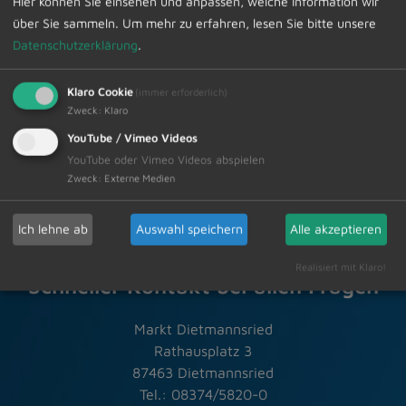
Hier können Sie einsehen und anpassen, welche Information wir
meinde und vom Schulverband gratulieren nochmals
über Sie sammeln.
Um mehr zu erfahren, lesen Sie bitte unsere
recht herzlich zu diesem Erfolg.
Datenschutzerklärung
.
Zur Übersicht
Klaro Cookie
(immer erforderlich)
Zweck
:
Klaro
18.07.2025
Amtliche Bekanntmachungen
YouTube / Vimeo Videos
YouTube oder Vimeo Videos abspielen
Zweck
:
Externe Medien
Ich lehne ab
Auswahl speichern
Alle akzeptieren
Realisiert mit Klaro!
Schneller Kontakt bei allen Fragen
Markt Dietmannsried
Rathausplatz 3
87463 Dietmannsried
Tel.: 08374/5820-0