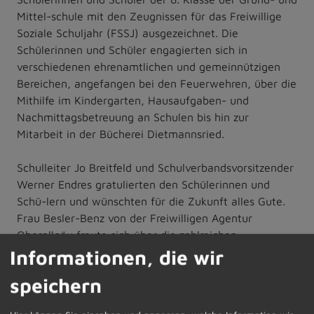
Mittel-schule mit den Zeugnissen für das Freiwillige
Soziale Schuljahr (FSSJ) ausgezeichnet. Die
Schülerinnen und Schüler engagierten sich in
verschiedenen ehrenamtlichen und gemeinnützigen
Bereichen, angefangen bei den Feuerwehren, über die
Mithilfe im Kindergarten, Hausaufgaben- und
Nachmittagsbetreuung an Schulen bis hin zur
Mitarbeit in der Bücherei Dietmannsried.
Schulleiter Jo Breitfeld und Schulverbandsvorsitzender
Werner Endres gratulierten den Schülerinnen und
Schü-lern und wünschten für die Zukunft alles Gute.
Frau Besler-Benz von der Freiwilligen Agentur
Oberallgäu freute sich über die zahlreichen
Schülerinnen und Schüler aus der Mittelschule
Informationen, die wir
Dietmannsried, bedankte sich bei allen Beteiligten und
speichern
bei dem außerordentlichen Engagement der
Schülerinnen und Schüler. Wir von Seiten der Ge-