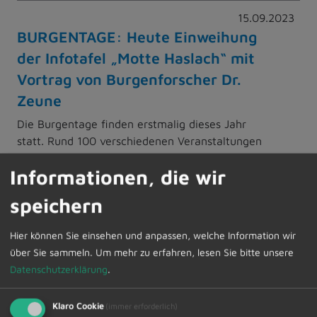
15.09.2023
BURGENTAGE: Heute Einweihung
der Infotafel „Motte Haslach“ mit
Vortrag von Burgenforscher Dr.
Zeune
Die Burgentage finden erstmalig dieses Jahr
statt. Rund 100 verschiedenen Veranstaltungen
warten vom 10. bis 24. September 2023 in 26
Informationen, die wir
Gemeinden im Allgäu und Außerfern auf Sie.
speichern
Weiterlesen
Hier können Sie einsehen und anpassen, welche Information wir
über Sie sammeln.
Um mehr zu erfahren, lesen Sie bitte unsere
08.09.2023
Datenschutzerklärung
.
Bekanntmachung über das Recht
auf Einsicht in das
Klaro Cookie
(immer erforderlich)