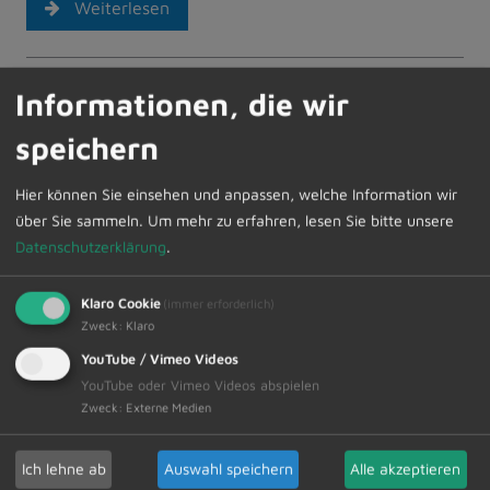
Weiterlesen
21.04.2023
Informationen, die wir
Amtliche Bekanntmachungen vom
speichern
21.04.2023
Bürgersprechstunden des Ersten
Hier können Sie einsehen und anpassen, welche Information wir
Bürgermeisters – auch digital möglich
über Sie sammeln.
Um mehr zu erfahren, lesen Sie bitte unsere
Datenschutzerklärung
.
In der kommenden Woche steht Bürgermeister
Werner Endres am
Freitag, 28. April 2023 von
Klaro Cookie
(immer erforderlich)
09.00 – 10.00 Uhr
für Fragen und Gespräche
Zweck
:
Klaro
im Rathaus zur Verfügung. Die Sprechstunden
YouTube / Vimeo Videos
dienen für kurze Anfragen oder Mitteilungen
YouTube oder Vimeo Videos abspielen
und sind…
Zweck
:
Externe Medien
Weiterlesen
Ich lehne ab
Auswahl speichern
Alle akzeptieren