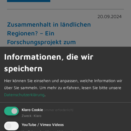
20.09.2024
Zusammenhalt in ländlichen
Regionen? – Ein
Forschungsprojekt zum
Mitmachen
Informationen, die wir
Wie ist es eigentlich um den sozialen
speichern
Zusammenhalt in ländlichen Regionen Bayerns
bestellt und welche Ideen haben die
Hier können Sie einsehen und anpassen, welche Information wir
Bürgerinnen und Bürger, um ihn zu stärken? –
über Sie sammeln.
Um mehr zu erfahren, lesen Sie bitte unsere
Das untersucht die Technische Hochschule
Datenschutzerklärung
.
Nürnberg bis 2026 in einem großen
Forschungsprojekt in ganz Bayern. Gefördert
wird das…
Klaro Cookie
(immer erforderlich)
Zweck
:
Klaro
YouTube / Vimeo Videos
Weiterlesen